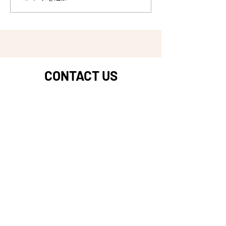
みなさま、美味しいお肉を焼
プンします！しば
きながら、みなさまのお越し
を。。。 ニコラ
をお待ちしております！
フ、ご協力いただ
者のみなさま、ご
CONTACT US
DROP US A LINE AND
WE'LL GET BACK TO YOU
折り返しご連絡いたします
First Name
Last Name
Email
Tel