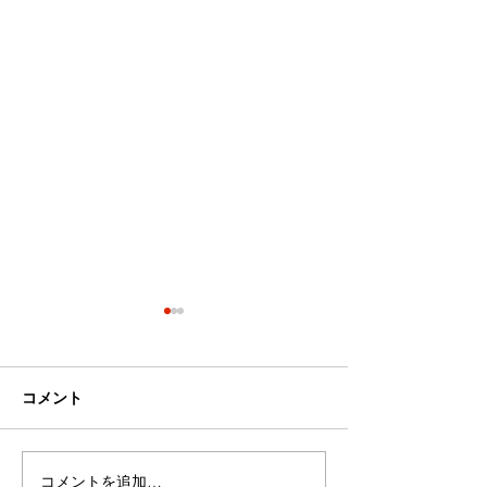
来ました！夏！菅平が始
ニコライが、☆
まるよー！
ってます！
まるで海の家？みたいな、今
ニコライは、暑い
コメント
年の菅平高原テラス。ラガー
日も、毎日毎日コ
マンをはじめとするアスリー
店を作ってます。
トのみなさま、通りすがりの
て、地元東御市に
コメントを追加…