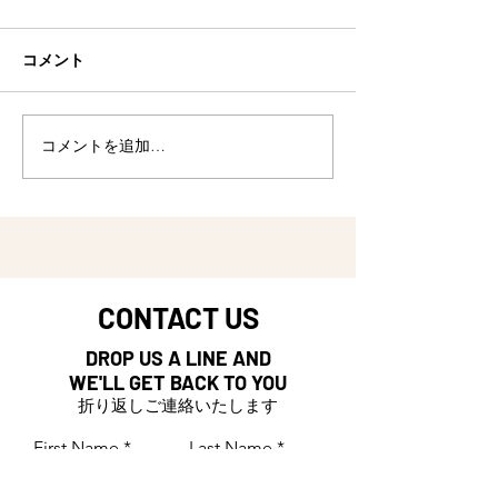
まるよー！
ってます！
まるで海の家？みたいな、今
ニコライは、暑い
コメント
年の菅平高原テラス。ラガー
日も、毎日毎日コ
マンをはじめとするアスリー
店を作ってます。
トのみなさま、通りすがりの
て、地元東御市に
コメントを追加…
みなさま、美味しいお肉を焼
プンします！しば
きながら、みなさまのお越し
を。。。 ニコラ
をお待ちしております！
フ、ご協力いただ
者のみなさま、ご
CONTACT US
DROP US A LINE AND
WE'LL GET BACK TO YOU
折り返しご連絡いたします
First Name
Last Name