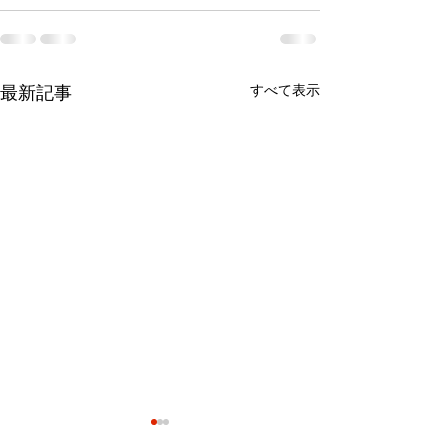
すべて表示
最新記事
来ました！夏！菅平が始
ニコライが、☆