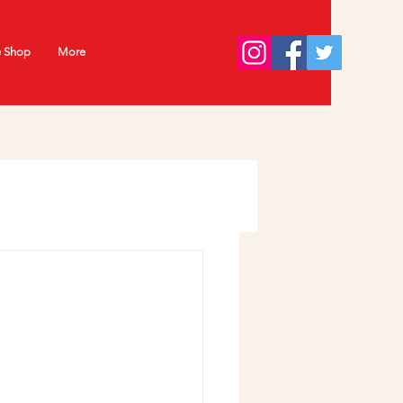
e Shop
More