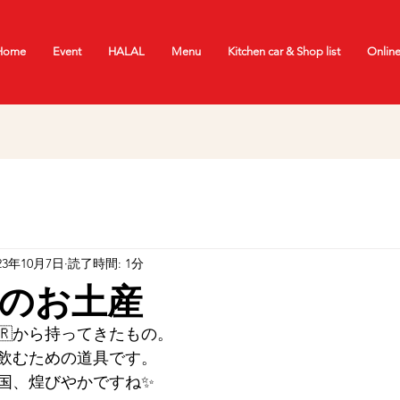
Home
Event
HALAL
Menu
Kitchen car & Shop list
Onlin
23年10月7日
読了時間: 1分
のお土産
🇷から持ってきたもの。
飲むための道具です。
国、煌びやかですね✨