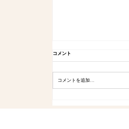
Untitled
コメント
10月出店予定です🎵 お待ちして
おりま〜す🥙🥙🥙
コメントを追加…